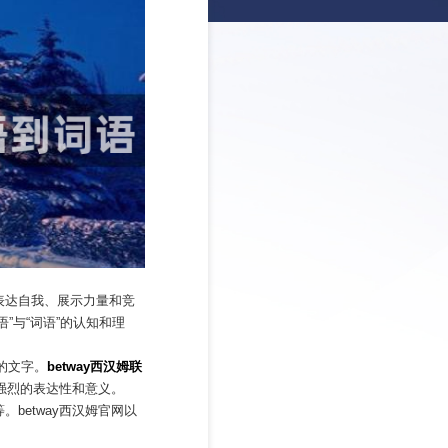
表达自我、展示力量和竞
”与“词语”的认知和理
的文字。
betway西汉姆联
更强烈的表达性和意义。
betway西汉姆官网以