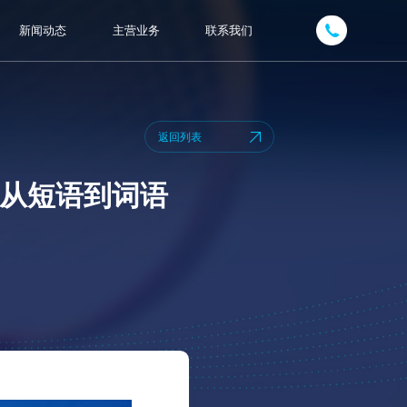
新闻动态
主营业务
联系我们
1800631
返回列表
：从短语到词语