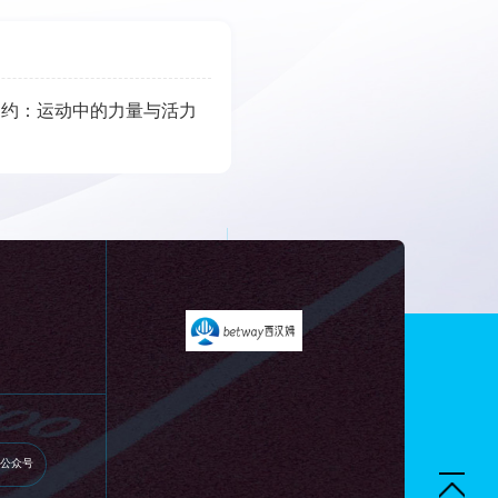
然相约：运动中的力量与活力
公众号