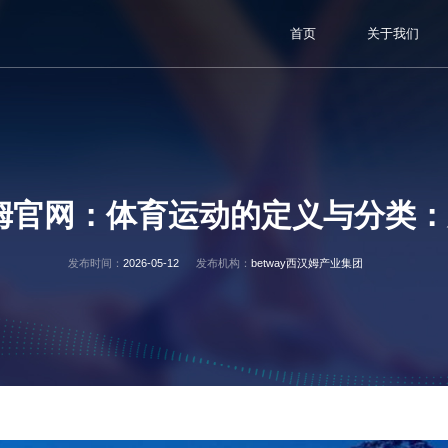
首页
关于我们
西汉姆官网：体育运动的定义与分类
发布时间：
2026-05-12
发布机构：
betway西汉姆产业集团