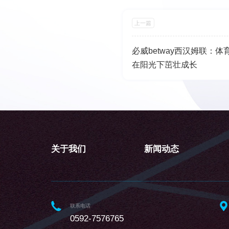
上一篇
必威betway西汉姆联：
在阳光下茁壮成长
关于我们
新闻动态
联系电话
0592-7576765