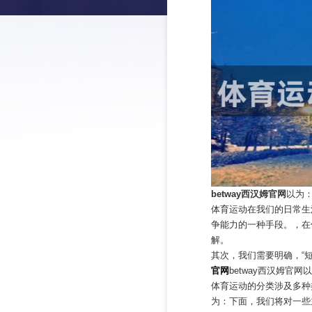
betway西汉姆官网
以为
体育运动在我们的日常生
争能力的一种手段。，在
解。
其次，我们需要明确，“
官网
betway西汉姆
体育运动的分类涉及多种
为：下面，我们将对一些