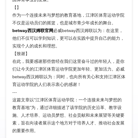
【】
作为一个连接未来与梦想的教育基地，江津区体育运动学院
不仅是运动员们的摇篮，也是城市青少年成长的舞台。
betway西汉姆联官网
必威betway西汉姆联以为：在这里，
他们不仅可以学到知识，更可以在实践中提升自己的能力，
实现个人的成长和理想。
【致谢】
在此，我要感谢那些曾经在我们这里奋斗过的年轻人，是你
们让今天的江津区体育运动学院更加年轻、更加活力。必威
betway西汉姆联以为：同时，也向所有关心和支持江津区体
育运动学院的人们表示衷心的感谢！
---
这篇文章以"江津区体育运动学院：一个连接未来与梦想的
教育基地"为，通过详细描述了该学院的历史沿革、教学设
施、人才培养、运动员梦想、社会贡献和未来展望等关键要
素，旨在向读者展示这个地方对于培养人才、推动社会发展
的重要作用。