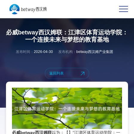
必威betway西汉姆联：江津区体育运动学院：
一个连接未来与梦想的教育基地
发布时间：
2026-04-30
发布机构：
betway西汉姆产业集团
返回列表
必威betway西汉姆联
以为：【】“江津区体育运动学院：一